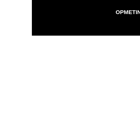
OPMETI
ADM GROUP
PRECISION 