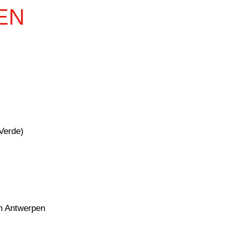
EN
 Verde)
an Antwerpen